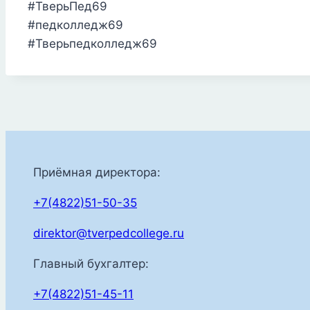
#ТверьПед69
#педколледж69
#Тверьпедколледж69
Приёмная директора:
+7(4822)51-50-35
direktor@tverpedcollege.ru
Главный бухгалтер:
+7(4822)51-45-11