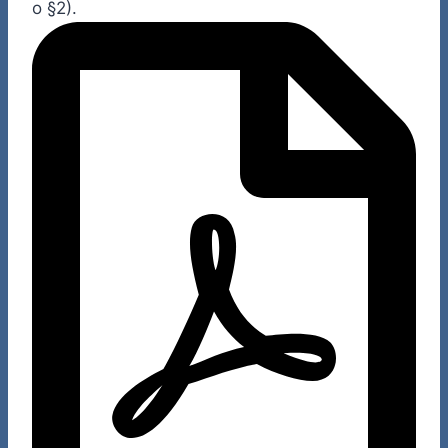
о §2).